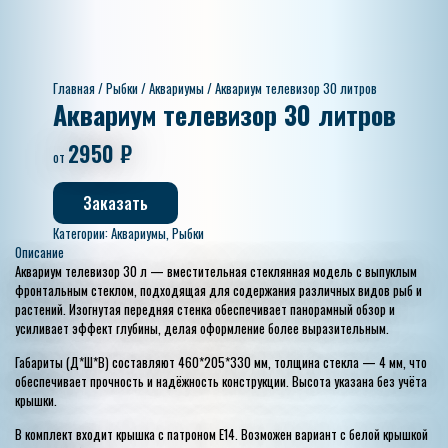
Главная
/
Рыбки
/
Аквариумы
/ Аквариум телевизор 30 литров
Аквариум телевизор 30 литров
2950
₽
от
Заказать
Категории:
Аквариумы
,
Рыбки
Описание
Аквариум телевизор 30 л — вместительная стеклянная модель с выпуклым
фронтальным стеклом, подходящая для содержания различных видов рыб и
растений. Изогнутая передняя стенка обеспечивает панорамный обзор и
усиливает эффект глубины, делая оформление более выразительным.
Габариты (Д*Ш*В) составляют 460*205*330 мм, толщина стекла — 4 мм, что
обеспечивает прочность и надёжность конструкции. Высота указана без учёта
крышки.
В комплект входит крышка с патроном Е14. Возможен вариант с белой крышкой