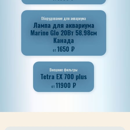
Оборудование для аквариума
Лампа для аквариума
Marine Glo 20Вт 58.98см
Канада
1650
₽
от
Внешние фильтры
Tetra EX 700 plus
11900
₽
от