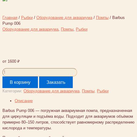
Главная
/
Рыбки
/
Оборудование для аквариума
/
Помпы
/ Barbus
Pump 006
Оборудование для аквариума
,
Помпы
,
Рыбки
Barbus Pump 006
от
1600
₽
Количество
товара
В корзину
Заказать
Barbus
Pump
Категории:
Оборудование для аквариума
,
Помпы
,
Рыбки
006
Описание
Barbus Pump 006 — погружная аквариумная помпа, предназначенная
для циркуляции и подъёма воды. Подходит для аквариумов объёмом
примерно 80–150 литров, способствует равномерному распределению
кислорода и температуры.