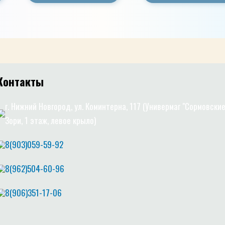
Контакты
г. Нижний Новгород, ул. Коминтерна, 117 (Универмаг "Сормовски
Зори, 1 этаж, левое крыло)
8(903)059-59-92
8(962)504-60-96
8(906)351-17-06