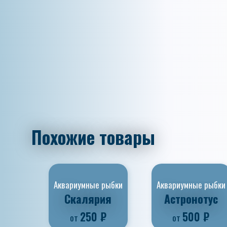
Похожие товары
Аквариумные рыбки
Аквариумные рыбки
Скалярия
Астронотус
250
₽
500
₽
от
от