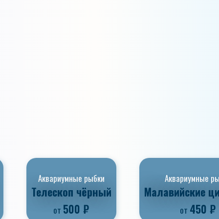
Аквариумные рыбки
Аквариумные р
Телескоп чёрный
Малавийские ц
500
₽
450
₽
от
от