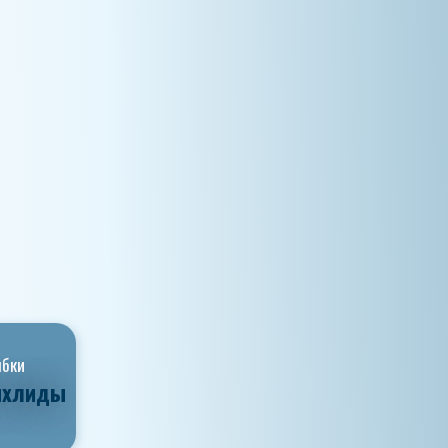
ыбки
ихлиды