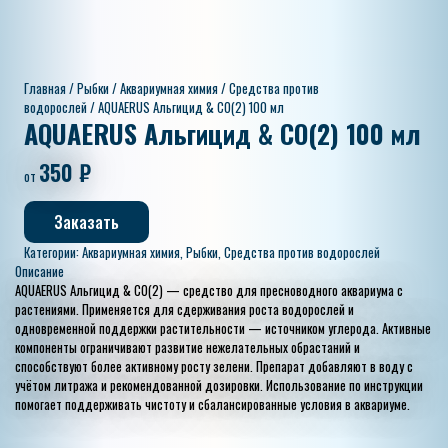
Главная
/
Рыбки
/
Аквариумная химия
/
Средства против
водорослей
/ AQUAERUS Альгицид & CO(2) 100 мл
AQUAERUS Альгицид & CO(2) 100 мл
350
₽
от
Заказать
Категории:
Аквариумная химия
,
Рыбки
,
Средства против водорослей
Описание
AQUAERUS Альгицид & CO(2) — средство для пресноводного аквариума с
растениями. Применяется для сдерживания роста водорослей и
одновременной поддержки растительности — источником углерода. Активные
компоненты ограничивают развитие нежелательных обрастаний и
способствуют более активному росту зелени. Препарат добавляют в воду с
учётом литража и рекомендованной дозировки. Использование по инструкции
помогает поддерживать чистоту и сбалансированные условия в аквариуме.