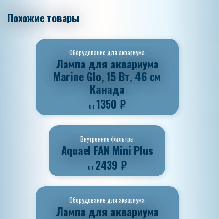
Похожие товары
Оборудование для аквариума
Лампа для аквариума
Marine Glo, 15 Вт, 46 см
Канада
1350
₽
от
Внутренние фильтры
Aquael FAN Mini Plus
2439
₽
от
Оборудование для аквариума
Лампа для аквариума