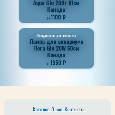
Aqua Glo 20Вт 61см
Канада
1100
₽
от
Оборудование для аквариума
Лампа для аквариума
Flora Glo 20W 60см
Канада
1950
₽
от
Каталог
О нас
Контакты