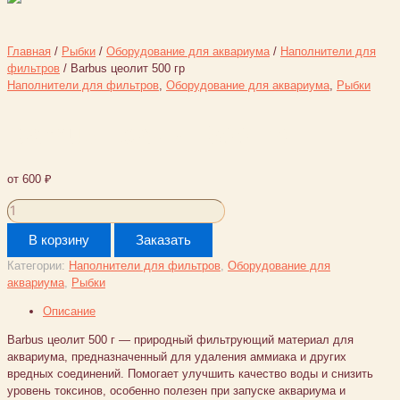
Главная
/
Рыбки
/
Оборудование для аквариума
/
Наполнители для
фильтров
/ Barbus цеолит 500 гр
Наполнители для фильтров
,
Оборудование для аквариума
,
Рыбки
Barbus цеолит 500 гр
от
600
₽
Количество
товара
В корзину
Заказать
Barbus
цеолит
Категории:
Наполнители для фильтров
,
Оборудование для
500
аквариума
,
Рыбки
гр
Описание
Barbus цеолит 500 г — природный фильтрующий материал для
аквариума, предназначенный для удаления аммиака и других
вредных соединений. Помогает улучшить качество воды и снизить
уровень токсинов, особенно полезен при запуске аквариума и