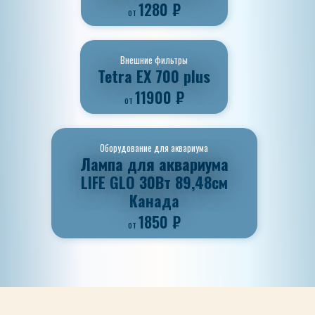
1280
₽
от
Внешние фильтры
Tetra EX 700 plus
11900
₽
от
Оборудование для аквариума
Лампа для аквариума
LIFE GLO 30Bт 89,48см
Канада
1850
₽
от