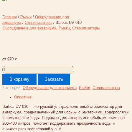
Главная
/
Рыбки
/
Оборудование для
аквариума
/
Стерилизаторы
/ Barbus UV 010
Оборудование для аквариума
,
Рыбки
,
Стерилизаторы
Barbus UV 010
от
970
₽
Количество
товара
В корзину
Заказать
Barbus
UV
Категории:
Оборудование для аквариума
,
Рыбки
,
Стерилизаторы
010
Описание
Barbus UV 010 — погружной ультрафиолетовый стерилизатор для
аквариума, предназначенный для борьбы с бактериями, водорослями
и помутнением воды. Подходит для аквариумов объёмом примерно
200–400 литров, помогает поддерживать прозрачность воды и
снижает риск заболеваний у рыб.