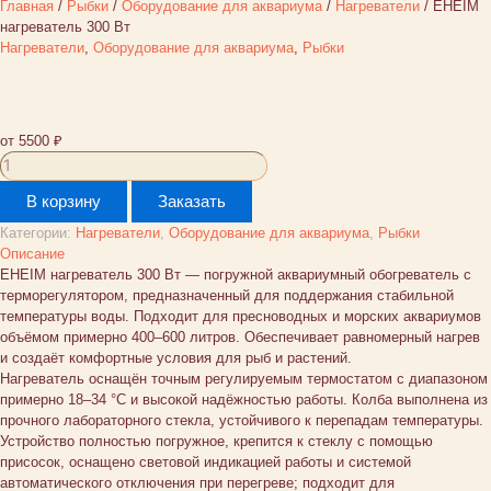
Главная
/
Рыбки
/
Оборудование для аквариума
/
Нагреватели
/ EHEIM
нагреватель 300 Вт
Нагреватели
,
Оборудование для аквариума
,
Рыбки
EHEIM нагреватель 300 Вт
от
5500
₽
Количество
товара
В корзину
Заказать
EHEIM
нагреватель
Категории:
Нагреватели
,
Оборудование для аквариума
,
Рыбки
300
Описание
Вт
EHEIM нагреватель 300 Вт — погружной аквариумный обогреватель с
терморегулятором, предназначенный для поддержания стабильной
температуры воды. Подходит для пресноводных и морских аквариумов
объёмом примерно 400–600 литров. Обеспечивает равномерный нагрев
и создаёт комфортные условия для рыб и растений.
Нагреватель оснащён точным регулируемым термостатом с диапазоном
примерно 18–34 °C и высокой надёжностью работы. Колба выполнена из
прочного лабораторного стекла, устойчивого к перепадам температуры.
Устройство полностью погружное, крепится к стеклу с помощью
присосок, оснащено световой индикацией работы и системой
автоматического отключения при перегреве; подходит для