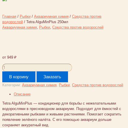
Главная
/
Рыбки
/
Аквариумная химия
/
Средства против
водорослей
/ Tetra AlguMinPlus 250мл
Аквариумная химия
,
Рыбки
,
Средства против водорослей
Tetra AlguMinPlus 250мл
от
949
₽
Количество
товара
В корзину
Заказать
Tetra
AlguMinPlus
Категории:
Аквариумная химия
,
Рыбки
,
Средства против водорослей
250мл
Описание
Tetra AlguMinPlus — кондиционер для борьбы с нежелательными
водорослями в пресноводном аквариуме. Подходит для ёмкостей с
декоративными рыбками и живыми растениями. Помогает сократить
появление зелёного налёта. С его помощью аквариум дольше
сохраняет аккуратный вид.