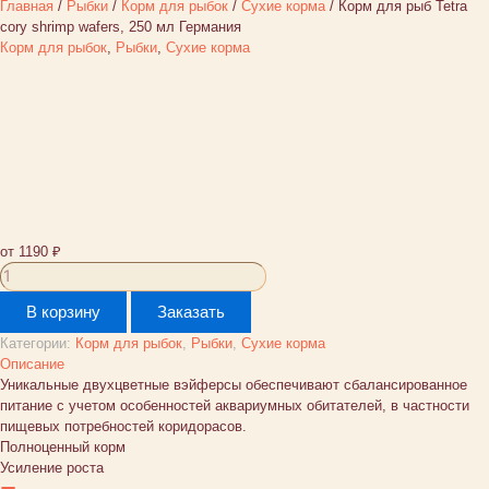
Главная
/
Рыбки
/
Корм для рыбок
/
Сухие корма
/ Корм для рыб Tetra
cory shrimp wafers, 250 мл Германия
Корм для рыбок
,
Рыбки
,
Сухие корма
Корм для рыб Tetra cory
shrimp wafers, 250 мл
Германия
от
1190
₽
Количество
товара
В корзину
Заказать
Корм
для
Категории:
Корм для рыбок
,
Рыбки
,
Сухие корма
рыб
Описание
Tetra
Уникальные двухцветные вэйферсы обеспечивают сбалансированное
cory
питание с учетом особенностей аквариумных обитателей, в частности
shrimp
пищевых потребностей коридорасов.
wafers,
Полноценный корм
250
Усиление роста
мл