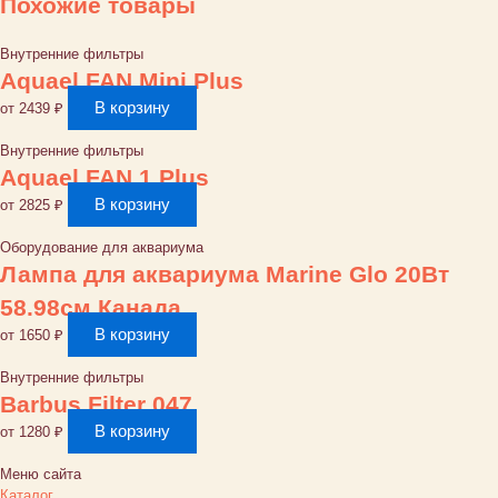
Похожие товары
Германия
Внутренние фильтры
Aquael FAN Mini Plus
В корзину
от
2439
₽
Внутренние фильтры
Aquael FAN 1 Plus
В корзину
от
2825
₽
Оборудование для аквариума
Лампа для аквариума Marine Glo 20Вт
58.98см Канада
В корзину
от
1650
₽
Внутренние фильтры
Barbus Filter 047
В корзину
от
1280
₽
Меню сайта
Каталог