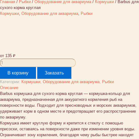
Главная
/
Рыбки
/
Оборудование для аквариума
/
Кормушки
/ Barbus для
сухого корма круглая
Кормушки
,
Оборудование для аквариума
,
Рыбки
Barbus для сухого корма
круглая
от
135
₽
Количество
товара
В корзину
Заказать
Barbus
для
Категории:
Кормушки
,
Оборудование для аквариума
,
Рыбки
сухого
Описание
корма
Barbus кормушка для сухого корма круглая — кормушка-кольцо для
круглая
аквариума, предназначенная для аккуратного кормления рыб на
поверхности воды. Подходит для пресноводных и морских аквариумов,
удерживает корм в одном месте и предотвращает его распространение
по аквариуму.
Кормушка имеет круглую форму и крепится к стеклу с помощью
присоски, оставаясь на поверхности даже при изменении уровня воды.
Ограничивает зону кормления, благодаря чему рыбы быстрее находят