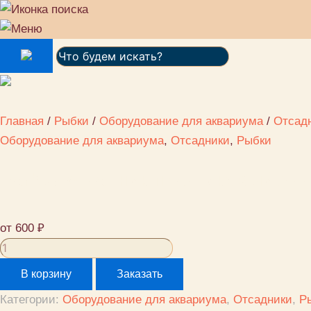
Поиск:
Главная
/
Рыбки
/
Оборудование для аквариума
/
Отсад
Оборудование для аквариума
,
Отсадники
,
Рыбки
Barbus отсадник пластиковый Acc
от
600
₽
Количество
товара
В корзину
Заказать
Barbus
Категории:
Оборудование для аквариума
,
Отсадники
,
Р
отсадник