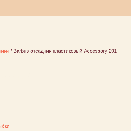
ники
/ Barbus отсадник пластиковый Accessory 201
essory 201
ыбки