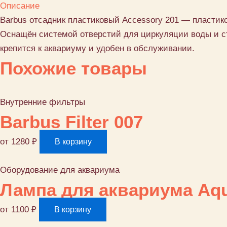
Описание
пластиковый
Barbus отсадник пластиковый Accessory 201 — пластик
Accessory
Оснащён системой отверстий для циркуляции воды и съ
201
крепится к аквариуму и удобен в обслуживании.
Похожие товары
Внутренние фильтры
Barbus Filter 007
от
1280
₽
В корзину
Оборудование для аквариума
Лампа для аквариума Aqu
от
1100
₽
В корзину