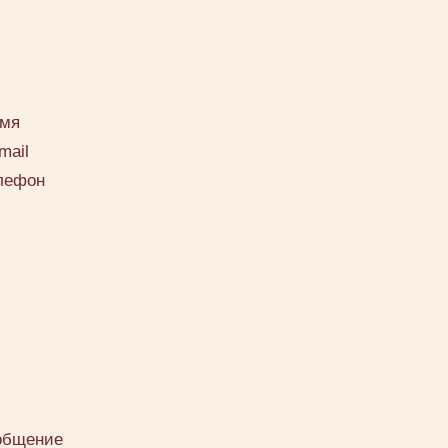
мя
mail
лефон
общение