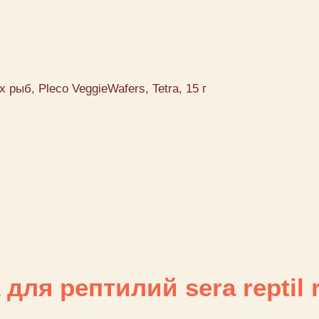
ыб, Pleco VeggieWafers, Tetra, 15 г
ля рептилий sera reptil r