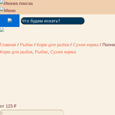
Поиск:
Главная
/
Рыбки
/
Корм для рыбок
/
Сухие корма
/ Полно
Корм для рыбок
,
Рыбки
,
Сухие корма
Полноценный корм для любых видо
Германия
от
123
₽
Количество