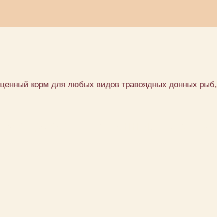
ценный корм для любых видов травоядных донных рыб, Pl
в травоядных донных рыб, Pleco V