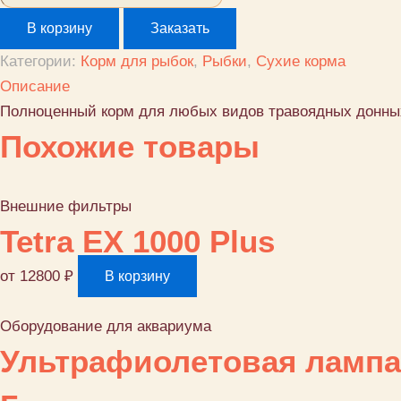
товара
В корзину
Заказать
Полноценный
Категории:
Корм для рыбок
,
Рыбки
,
Сухие корма
корм
Описание
для
Полноценный корм для любых видов травоядных донных р
любых
Похожие товары
видов
травоядных
донных
Внешние фильтры
рыб,
Tetra EX 1000 Plus
Pleco
VeggieWafers,
от
12800
₽
В корзину
Tetra,
15
Оборудование для аквариума
г
Ультрафиолетовая лампа д
Германия