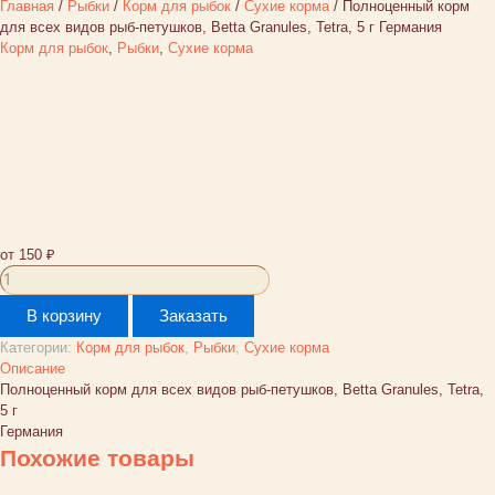
Главная
/
Рыбки
/
Корм для рыбок
/
Сухие корма
/ Полноценный корм
для всех видов рыб-петушков, Betta Granules, Tetra, 5 г Германия
Корм для рыбок
,
Рыбки
,
Сухие корма
Полноценный корм для всех
видов рыб-петушков, Betta
Granules, Tetra, 5 г Германия
от
150
₽
Количество
товара
В корзину
Заказать
Полноценный
корм
Категории:
Корм для рыбок
,
Рыбки
,
Сухие корма
для
Описание
всех
Полноценный корм для всех видов рыб-петушков, Betta Granules, Tetra,
видов
5 г
рыб-
Германия
петушков,
Похожие товары
Betta
Granules,