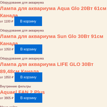
Tetra,
Оборудование для аквариума
5
Лампа для аквариума Aqua Glo 20Вт 61см
г
Канада
Германия
В корзину
от
1100
₽
Оборудование для аквариума
Лампа для аквариума Sun Glo 30Вт 91см
Канада
В корзину
от
1050
₽
Оборудование для аквариума
Лампа для аквариума LIFE GLO 30Bт
89,48см Канада
В корзину
от
1850
₽
Внутренние фильтры
Aquael FAN 2 Plus
В корзину
от
3805
₽