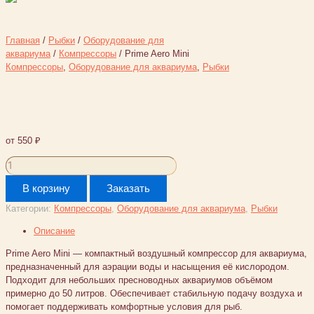
Главная
/
Рыбки
/
Оборудование для
аквариума
/
Компрессоры
/ Prime Aero Mini
Компрессоры
,
Оборудование для аквариума
,
Рыбки
Prime Aero Mini
от
550
₽
Количество
товара
В корзину
Заказать
Prime
Aero
Категории:
Компрессоры
,
Оборудование для аквариума
,
Рыбки
Mini
Описание
Prime Aero Mini — компактный воздушный компрессор для аквариума,
предназначенный для аэрации воды и насыщения её кислородом.
Подходит для небольших пресноводных аквариумов объёмом
примерно до 50 литров. Обеспечивает стабильную подачу воздуха и
помогает поддерживать комфортные условия для рыб.