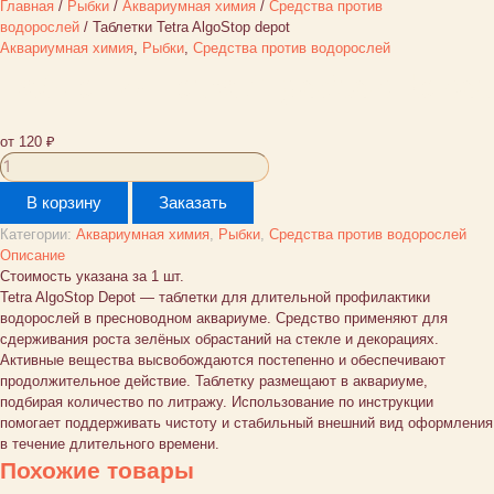
Главная
/
Рыбки
/
Аквариумная химия
/
Средства против
водорослей
/ Таблетки Tetra AlgoStop depot
Аквариумная химия
,
Рыбки
,
Средства против водорослей
Таблетки Tetra AlgoStop depot
от
120
₽
Количество
товара
В корзину
Заказать
Таблетки
Tetra
Категории:
Аквариумная химия
,
Рыбки
,
Средства против водорослей
AlgoStop
Описание
depot
Стоимость указана за 1 шт.
Tetra AlgoStop Depot — таблетки для длительной профилактики
водорослей в пресноводном аквариуме. Средство применяют для
сдерживания роста зелёных обрастаний на стекле и декорациях.
Активные вещества высвобождаются постепенно и обеспечивают
продолжительное действие. Таблетку размещают в аквариуме,
подбирая количество по литражу. Использование по инструкции
помогает поддерживать чистоту и стабильный внешний вид оформления
в течение длительного времени.
Похожие товары