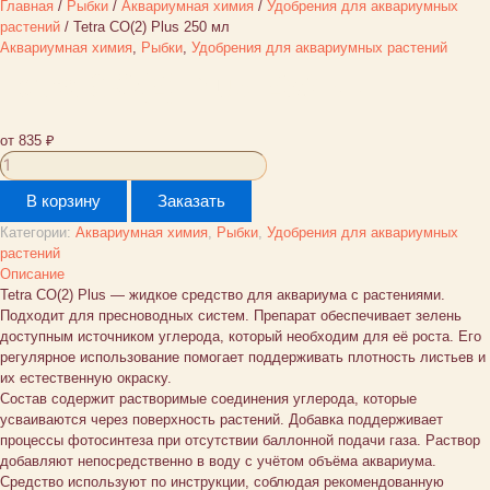
Главная
/
Рыбки
/
Аквариумная химия
/
Удобрения для аквариумных
растений
/ Tetra CO(2) Plus 250 мл
Аквариумная химия
,
Рыбки
,
Удобрения для аквариумных растений
Tetra CO(2) Plus 250 мл
от
835
₽
Количество
товара
В корзину
Заказать
Tetra
CO(2)
Категории:
Аквариумная химия
,
Рыбки
,
Удобрения для аквариумных
Plus
растений
250
Описание
мл
Tetra CO(2) Plus — жидкое средство для аквариума с растениями.
Подходит для пресноводных систем. Препарат обеспечивает зелень
доступным источником углерода, который необходим для её роста. Его
регулярное использование помогает поддерживать плотность листьев и
их естественную окраску.
Состав содержит растворимые соединения углерода, которые
усваиваются через поверхность растений. Добавка поддерживает
процессы фотосинтеза при отсутствии баллонной подачи газа. Раствор
добавляют непосредственно в воду с учётом объёма аквариума.
Средство используют по инструкции, соблюдая рекомендованную