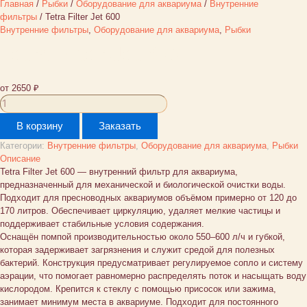
Главная
/
Рыбки
/
Оборудование для аквариума
/
Внутренние
фильтры
/ Tetra Filter Jet 600
Внутренние фильтры
,
Оборудование для аквариума
,
Рыбки
Tetra Filter Jet 600
от
2650
₽
Количество
товара
В корзину
Заказать
Tetra
Filter
Категории:
Внутренние фильтры
,
Оборудование для аквариума
,
Рыбки
Jet
Описание
600
Tetra Filter Jet 600 — внутренний фильтр для аквариума,
предназначенный для механической и биологической очистки воды.
Подходит для пресноводных аквариумов объёмом примерно от 120 до
170 литров. Обеспечивает циркуляцию, удаляет мелкие частицы и
поддерживает стабильные условия содержания.
Оснащён помпой производительностью около 550–600 л/ч и губкой,
которая задерживает загрязнения и служит средой для полезных
бактерий. Конструкция предусматривает регулируемое сопло и систему
аэрации, что помогает равномерно распределять поток и насыщать воду
кислородом. Крепится к стеклу с помощью присосок или зажима,
занимает минимум места в аквариуме. Подходит для постоянного