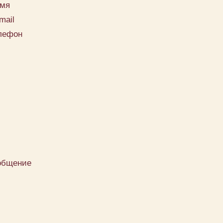
мя
mail
лефон
общение