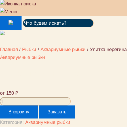
Поиск:
Главная
/
Рыбки
/
Аквариумные рыбки
/ Улитка неретина
Аквариумные рыбки
Улитка неретина каска
от
150
₽
Количество
товара
В корзину
Заказать
Улитка
Категория:
Аквариумные рыбки
неретина