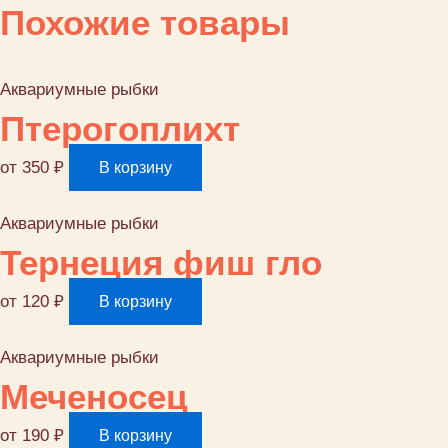
Похожие товары
каска
Аквариумные рыбки
Птерогоплихт
от
350
₽
В корзину
Аквариумные рыбки
Тернеция фиш гло
от
120
₽
В корзину
Аквариумные рыбки
Меченосец
от
190
₽
В корзину