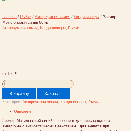
Главная
/
Рыбки
/
Аквариумная химия
/
Кондиционеры
/ Зоомир
Метиленовый синий 50 мл
Аквариумная химия
,
Кондиционеры
,
Рыбки
Зоомир Метиленовый синий
50 мл
от
180
₽
Количество
товара
В корзину
Заказать
Зоомир
Метиленовый
Категории:
Аквариумная химия
,
Кондиционеры
,
Рыбки
синий
50
Описание
мл
Зоомир Метиленовый синий — препарат для пресноводного
аквариума с антисептическим действием. Применяется при