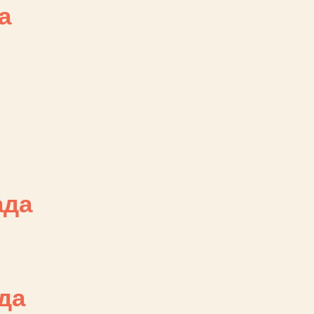
а
ада
да