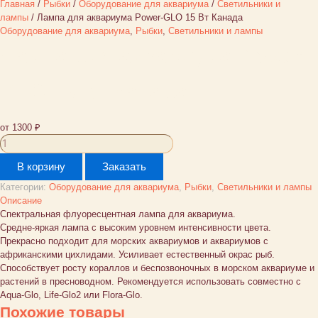
Главная
/
Рыбки
/
Оборудование для аквариума
/
Светильники и
лампы
/ Лампа для аквариума Power-GLO 15 Вт Канада
Оборудование для аквариума
,
Рыбки
,
Светильники и лампы
Лампа для аквариума Power-
GLO 15 Вт Канада
от
1300
₽
Количество
товара
В корзину
Заказать
Лампа
для
Категории:
Оборудование для аквариума
,
Рыбки
,
Светильники и лампы
аквариума
Описание
Power-
Спектральная флуоресцентная лампа для аквариума.
GLO
Средне-яркая лампа с высоким уровнем интенсивности цвета.
15
Прекрасно подходит для морских аквариумов и аквариумов с
Вт
африканскими цихлидами. Усиливает естественный окрас рыб.
Канада
Способствует росту кораллов и беспозвоночных в морском аквариуме и
растений в пресноводном. Рекомендуется использовать совместно с
Aqua-Glo, Life-Glo2 или Flora-Glo.
Похожие товары