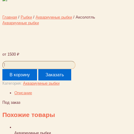
Главная
/
Рыбки
/
Аквариумные рыбки
/ Аксолотль
Аквариумные рыбки
Аксолотль
от
1500
₽
Количество
товара
В корзину
Заказать
Аксолотль
Категория:
Аквариумные рыбки
Описание
Под заказ
Похожие товары
Аквариумные рыбки