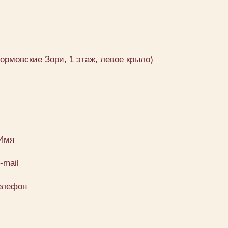
Сормовские Зори, 1 этаж, левое крыло)
Имя
-mail
елефон