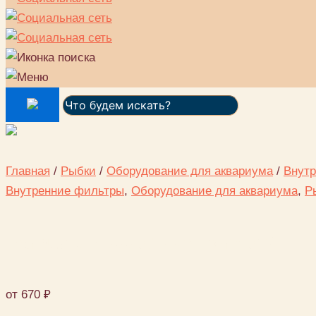
Поиск:
Главная
/
Рыбки
/
Оборудование для аквариума
/
Внут
Внутренние фильтры
,
Оборудование для аквариума
,
Р
Barbus SB-3330 Accessory 042
от
670
₽