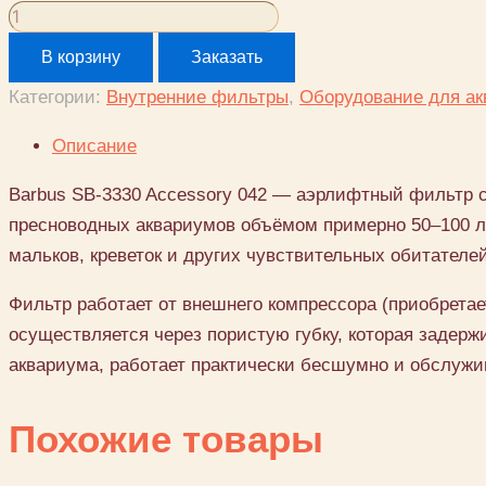
Количество
товара
В корзину
Заказать
Barbus
Категории:
Внутренние фильтры
,
Оборудование для а
SB-
3330
Описание
Accessory
Barbus SB-3330 Accessory 042 — аэрлифтный фильтр с
042
пресноводных аквариумов объёмом примерно 50–100 л
мальков, креветок и других чувствительных обитателей
Фильтр работает от внешнего компрессора (приобрета
осуществляется через пористую губку, которая задерж
аквариума, работает практически бесшумно и обслужи
Похожие товары