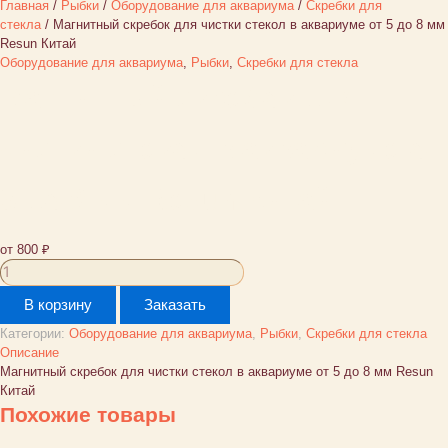
Главная
/
Рыбки
/
Оборудование для аквариума
/
Скребки для
стекла
/ Магнитный скребок для чистки стекол в аквариуме от 5 до 8 мм
Resun Китай
Оборудование для аквариума
,
Рыбки
,
Скребки для стекла
Магнитный скребок для
чистки стекол в аквариуме от
5 до 8 мм Resun Китай
от
800
₽
Количество
товара
В корзину
Заказать
Магнитный
скребок
Категории:
Оборудование для аквариума
,
Рыбки
,
Скребки для стекла
для
Описание
чистки
Магнитный скребок для чистки стекол в аквариуме от 5 до 8 мм Resun
стекол
Китай
в
Похожие товары
аквариуме
от