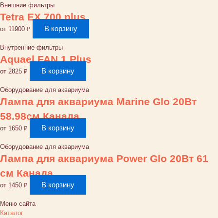
5
Внешние фильтры
до
Tetra EX 700 plus
8
В корзину
от
11900
₽
мм
Resun
Внутренние фильтры
Китай
Aquael FAN 1 Plus
В корзину
от
2825
₽
Оборудование для аквариума
Лампа для аквариума Marine Glo 20Вт
58.98см Канада
В корзину
от
1650
₽
Оборудование для аквариума
Лампа для аквариума Power Glo 20Вт 61
см Канада
В корзину
от
1450
₽
Меню сайта
Каталог