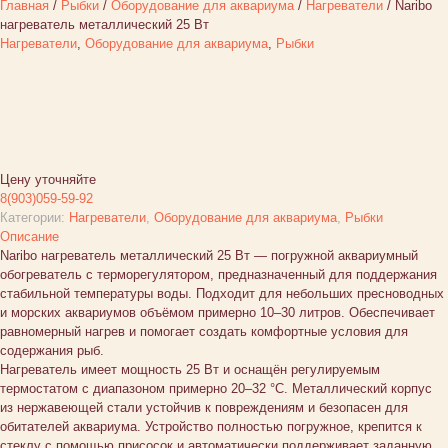
Главная
/
Рыбки
/
Оборудование для аквариума
/
Нагреватели
/ Naribo
нагреватель металлический 25 Вт
Нагреватели
,
Оборудование для аквариума
,
Рыбки
Naribo нагреватель
металлический 25 Вт
Цену уточняйте
8(903)059-59-92
Категории:
Нагреватели
,
Оборудование для аквариума
,
Рыбки
Описание
Naribo нагреватель металлический 25 Вт — погружной аквариумный
обогреватель с терморегулятором, предназначенный для поддержания
стабильной температуры воды. Подходит для небольших пресноводных
и морских аквариумов объёмом примерно 10–30 литров. Обеспечивает
равномерный нагрев и помогает создать комфортные условия для
содержания рыб.
Нагреватель имеет мощность 25 Вт и оснащён регулируемым
термостатом с диапазоном примерно 20–32 °C. Металлический корпус
из нержавеющей стали устойчив к повреждениям и безопасен для
обитателей аквариума. Устройство полностью погружное, крепится к
стеклу с помощью присосок и автоматически поддерживает заданную